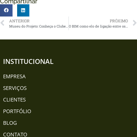
Compartilhar
ANTERIOR
PRÓXIMO
Museu do Projeto: Conheça o Clube XV de Santos
O BIM como elo de ligação entre os projetos de engenharia e a arquitetura
INSTITUCIONAL
EMPRESA
SERVIÇOS
CLIENTES
PORTFÓLIO
BLOG
CONTATO