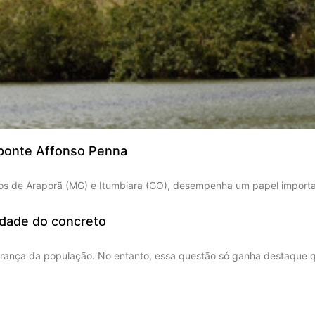
 ponte Affonso Penna
os de Araporã (MG) e Itumbiara (GO), desempenha um papel importan
idade do concreto
segurança da população. No entanto, essa questão só ganha destaque