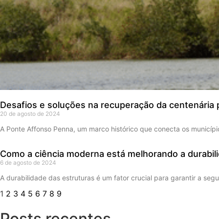
Desafios e soluções na recuperação da centenária
20 de agosto de 2024
A Ponte Affonso Penna, um marco histórico que conecta os municípi
Como a ciência moderna está melhorando a durabil
6 de agosto de 2024
A durabilidade das estruturas é um fator crucial para garantir a 
1
2
3
4
5
6
7
8
9
Posts recentes