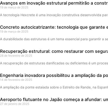
Avanços em inovação estrutural permitirão a constr
19 de março de 2025
A tecnologia Hexcrete é uma inovação construtiva desenvolvida para
Concreto autocicatrizante: tecnologia que garante 
19 de março de 2025
A durabilidade das estruturas é um tema essencial para garantir a 
Recuperação estrutural: como restaurar com segura
28 de fevereiro de 2025
A recuperação de estruturas danificadas ou deficientes é um proces
Engenharia inovadora possibilitou a ampliação da p
14 de fevereiro de 2025
A ampliação da ponte estaiada sobre o Estreito de Rande, na Espanha
Aeroporto flutuante no Japão começa a afundar: u
27 de janeiro de 2025