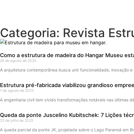
Categoria: Revista Estr
Como a estrutura de madeira do Hangar Museu está
26 de agosto de 2025
A arquitetura contemporânea busca unir funcionalidade, inovação e s
Estrutura pré-fabricada viabilizou grandioso empre
1 de agosto de 2025
A engenharia civil tem vivido transformações notáveis nas últimas
Queda da ponte Juscelino Kubitschek: 7 Lições técn
23 de julho de 2025
A queda parcial da ponte JK, projetada sobre o Lago Paranoá em Bras