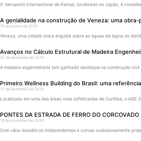
O Aeroporto Internacional de Kansai, localizado no Japão, é consid
A genialidade na construção de Veneza: uma obra-
15 de janeiro de 2025
Veneza, uma cidade única erguida sobre as águas da lagoa do Adriát
Avanços no Cálculo Estrutural de Madeira Engenhei
27 de dezembro de 2024
A madeira engenheirada tem ganhado destaque na construção civil m
Primeiro Wellness Building do Brasil: uma referênci
10 de dezembro de 2024
Localizado em uma das áreas mais sofisticadas de Curitiba, o AGE 3
PONTES DA ESTRADA DE FERRO DO CORCOVADO
19 de novembro de 2024
Com vãos isostáticos independentes e curvas cuidadosamente proj