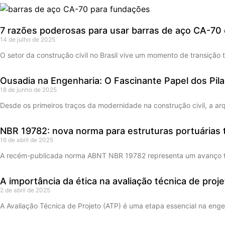
7 razões poderosas para usar barras de aço CA-7
14 de julho de 2025
O setor da construção civil no Brasil vive um momento de transição
Ousadia na Engenharia: O Fascinante Papel dos Pila
18 de junho de 2025
Desde os primeiros traços da modernidade na construção civil, a arq
NBR 19782: nova norma para estruturas portuárias t
16 de abril de 2025
A recém-publicada norma ABNT NBR 19782 representa um avanço técn
A importância da ética na avaliação técnica de proje
2 de abril de 2025
A Avaliação Técnica de Projeto (ATP) é uma etapa essencial na eng