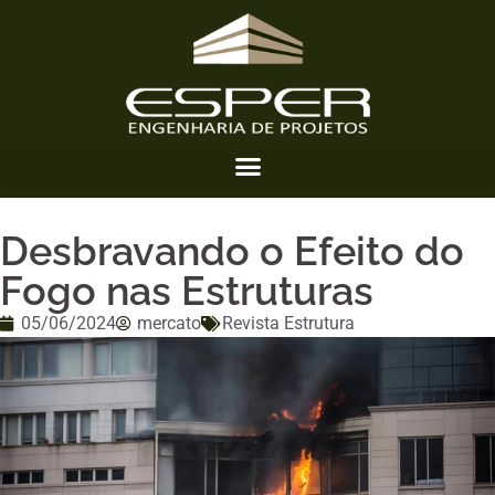
Desbravando o Efeito do
Fogo nas Estruturas
05/06/2024
mercato
Revista Estrutura