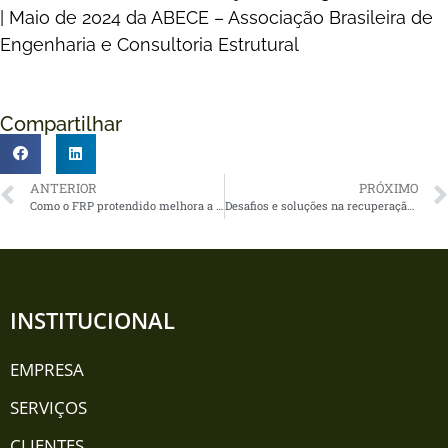
|
Maio
de 2024 da ABECE – Associação Brasileira de
Engenharia e Consultoria Estrutural
Compartilhar
ANTERIOR
PRÓXIMO
Como o FRP protendido melhora a resistência estrutural
Desafios e soluções na recuperação da centenária ponte Affonso Penna
INSTITUCIONAL
EMPRESA
SERVIÇOS
CLIENTES